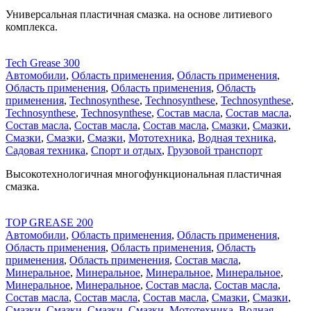
Универсальная пластичная смазка. на основе литиевого
комплекса.
Tech Grease 300
Автомобили
,
Область применения
,
Область применения
,
Область применения
,
Область применения
,
Область
применения
,
Technosynthese
,
Technosynthese
,
Technosynthese
,
Technosynthese
,
Technosynthese
,
Состав масла
,
Состав масла
,
Состав масла
,
Состав масла
,
Состав масла
,
Смазки
,
Смазки
,
Смазки
,
Смазки
,
Смазки
,
Мототехника
,
Водная техника
,
Садовая техника
,
Спорт и отдых
,
Грузовой транспорт
Высокотехнологичная многофункциональная пластичная
смазка.
TOP GREASE 200
Автомобили
,
Область применения
,
Область применения
,
Область применения
,
Область применения
,
Область
применения
,
Область применения
,
Состав масла
,
Минеральное
,
Минеральное
,
Минеральное
,
Минеральное
,
Минеральное
,
Минеральное
,
Состав масла
,
Состав масла
,
Состав масла
,
Состав масла
,
Состав масла
,
Смазки
,
Смазки
,
Смазки
,
Смазки
,
Смазки
,
Смазки
,
Мототехника
,
Водная