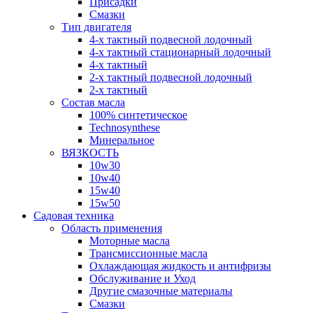
Присадки
Смазки
Тип двигателя
4-х тактный подвесной лодочный
4-х тактный стационарный лодочный
4-х тактный
2-х тактный подвесной лодочный
2-х тактный
Состав масла
100% синтетическое
Technosynthese
Минеральное
ВЯЗКОСТЬ
10w30
10w40
15w40
15w50
Садовая техника
Область применения
Моторные масла
Трансмиссионные масла
Охлаждающая жидкость и антифризы
Обслуживание и Уход
Другие смазочные материалы
Смазки