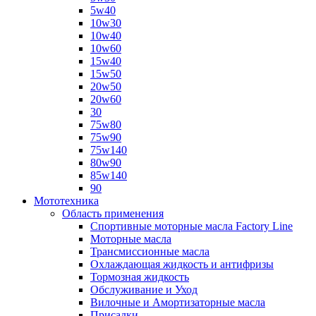
5w40
10w30
10w40
10w60
15w40
15w50
20w50
20w60
30
75w80
75w90
75w140
80w90
85w140
90
Мототехника
Область применения
Спортивные моторные масла Factory Line
Моторные масла
Трансмиссионные масла
Охлаждающая жидкость и антифризы
Тормозная жидкость
Обслуживание и Уход
Вилочные и Амортизаторные масла
Присадки