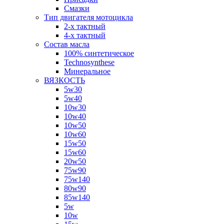
Смазки
Тип двигателя мотоцикла
2-х тактный
4-х тактный
Состав масла
100% синтетическое
Technosynthese
Минеральное
ВЯЗКОСТЬ
5w30
5w40
10w30
10w40
10w50
10w60
15w50
15w60
20w50
75w90
75w140
80w90
85w140
5w
10w