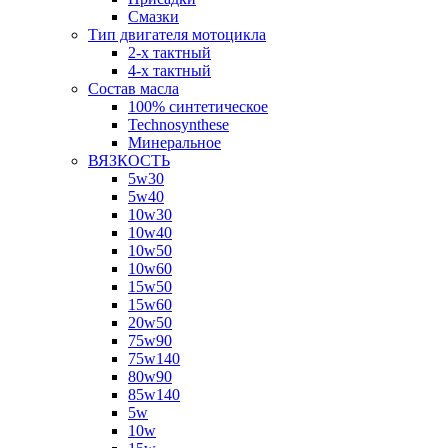
Смазки
Тип двигателя мотоцикла
2-х тактный
4-х тактный
Состав масла
100% синтетическое
Technosynthese
Минеральное
ВЯЗКОСТЬ
5w30
5w40
10w30
10w40
10w50
10w60
15w50
15w60
20w50
75w90
75w140
80w90
85w140
5w
10w