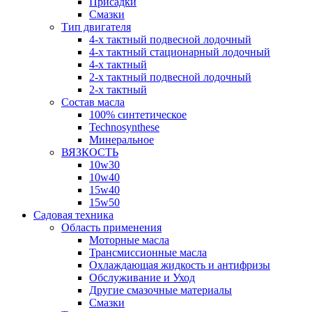
Присадки
Смазки
Тип двигателя
4-х тактный подвесной лодочный
4-х тактный стационарный лодочный
4-х тактный
2-х тактный подвесной лодочный
2-х тактный
Состав масла
100% синтетическое
Technosynthese
Минеральное
ВЯЗКОСТЬ
10w30
10w40
15w40
15w50
Садовая техника
Область применения
Моторные масла
Трансмиссионные масла
Охлаждающая жидкость и антифризы
Обслуживание и Уход
Другие смазочные материалы
Смазки