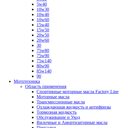
5w40
10w30
10w40
10w60
15w40
15w50
20w50
20w60
30
75w80
75w90
75w140
80w90
85w140
90
Мототехника
Область применения
Спортивные моторные масла Factory Line
Моторные масла
Трансмиссионные масла
Охлаждающая жидкость и антифризы
Тормозная жидкость
Обслуживание и Уход
Вилочные и Амортизаторные масла
Присадки