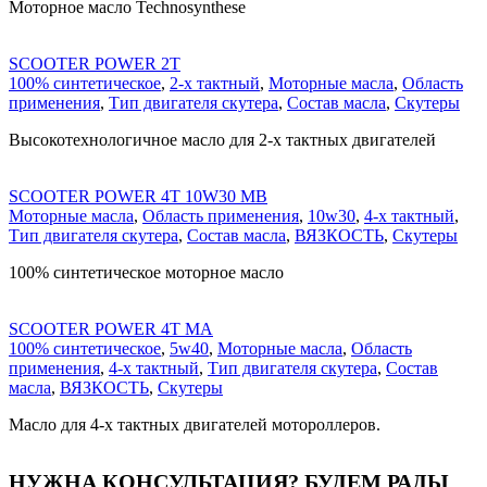
Моторное масло Technosynthese
SCOOTER POWER 2T
100% синтетическое
,
2-х тактный
,
Моторные масла
,
Область
применения
,
Тип двигателя скутера
,
Состав масла
,
Скутеры
Высокотехнологичное масло для 2-х тактных двигателей
SCOOTER POWER 4T 10W30 MB
Моторные масла
,
Область применения
,
10w30
,
4-х тактный
,
Тип двигателя скутера
,
Состав масла
,
ВЯЗКОСТЬ
,
Скутеры
100% синтетическое моторное масло
SCOOTER POWER 4T MA
100% синтетическое
,
5w40
,
Моторные масла
,
Область
применения
,
4-х тактный
,
Тип двигателя скутера
,
Состав
масла
,
ВЯЗКОСТЬ
,
Скутеры
Масло для 4-х тактных двигателей мотороллеров.
НУЖНА КОНСУЛЬТАЦИЯ?
БУДЕМ РАДЫ