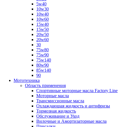
5w40
10w30
10w40
10w60
15w40
15w50
20w50
20w60
30
75w80
75w90
75w140
80w90
85w140
90
Мототехника
Область применения
Спортивные моторные масла Factory Line
Моторные масла
Трансмиссионные масла
Охлаждающая жидкость и антифризы
Тормозная жидкость
Обслуживание и Уход
Вилочные и Амортизаторные масла
Присадки