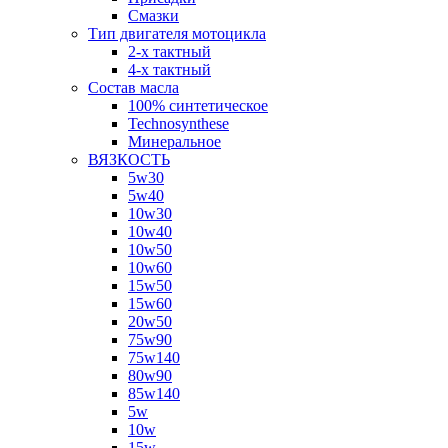
Смазки
Тип двигателя мотоцикла
2-х тактный
4-х тактный
Состав масла
100% синтетическое
Technosynthese
Минеральное
ВЯЗКОСТЬ
5w30
5w40
10w30
10w40
10w50
10w60
15w50
15w60
20w50
75w90
75w140
80w90
85w140
5w
10w
15w