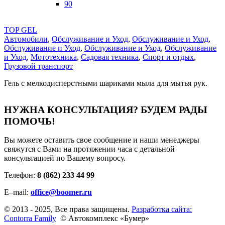
90
TOP GEL
Автомобили
,
Обслуживание и Уход
,
Обслуживание и Уход
,
Обслуживание и Уход
,
Обслуживание и Уход
,
Обслуживание
и Уход
,
Мототехника
,
Садовая техника
,
Спорт и отдых
,
Грузовой транспорт
Гель с мелкодисперстными шариками мыла для мытья рук.
НУЖНА КОНСУЛЬТАЦИЯ?
БУДЕМ РАДЫ
ПОМОЧЬ!
Вы можете оставить свое сообщение и наши менеджеры
свяжутся с Вами на протяжении часа с детальной
консультацией по Вашему вопросу.
Телефон:
8 (862) 233 44 99
E–mail:
office@boomer.ru
© 2013 - 2025, Все права защищены.
Разработка сайта:
Contorra Family
© Автокомплекс «Бумер»